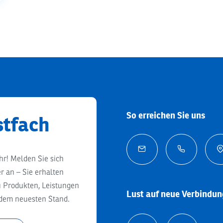
So erreichen Sie uns
stfach


hr! Melden Sie sich
r an – Sie erhalten
u Produkten, Leistungen
Lust auf neue Verbindu
 dem neuesten Stand.